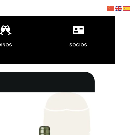


VINOS
SOCIOS