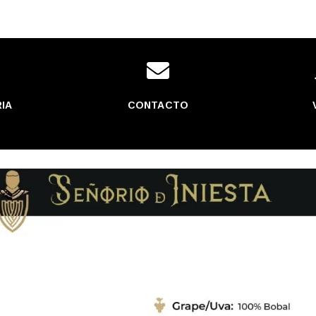


IA
CONTACTO