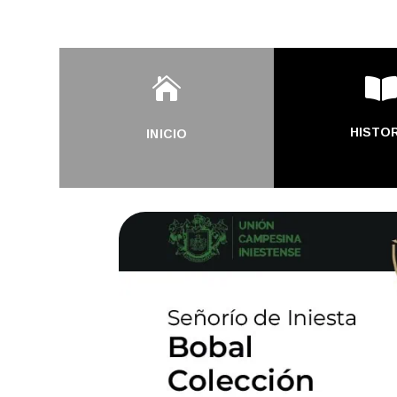

HISTOR
INICIO