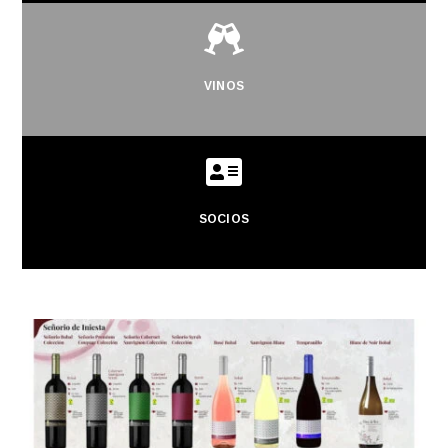

VINOS

SOCIOS