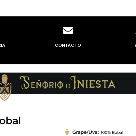


IA
CONTACTO