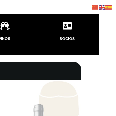


VINOS
SOCIOS