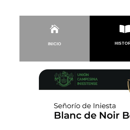

HISTOR
INICIO